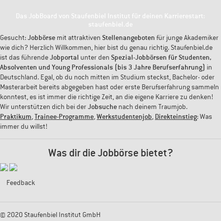
Das JobBoard von Staufenbiel Institut für deinen Karrierestart:
staufenbiel.de
Gesucht:
Jobbörse
mit attraktiven
Stellenangeboten
für junge Akademiker
wie dich? Herzlich Willkommen, hier bist du genau richtig. Staufenbiel.de
ist das führende
Jobportal
unter den
Spezial-Jobbörsen für Studenten,
Absolventen und Young Professionals (bis 3 Jahre Berufserfahrung)
in
Deutschland. Egal, ob du noch mitten im Studium steckst, Bachelor- oder
Masterarbeit bereits abgegeben hast oder erste Berufserfahrung sammeln
konntest, es ist immer die richtige Zeit, an die eigene Karriere zu denken!
Wir unterstützen dich bei der
Jobsuche
nach deinem Traumjob.
Praktikum
,
Trainee-Programme
,
Werkstudentenjob
,
Direkteinstieg
: Was
immer du willst!
Was dir die Jobbörse bietet?
Feedback
© 2020 Staufenbiel Institut GmbH