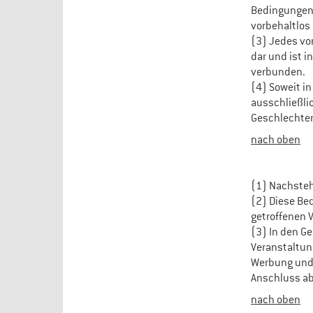
Bedingungen 
vorbehaltlos 
(3) Jedes von
dar und ist i
verbunden.
(4) Soweit i
ausschließli
Geschlechte
nach oben
(1) Nachsteh
(2) Diese Be
getroffenen 
(3) In den G
Veranstaltung
Werbung und 
Anschluss ab
nach oben