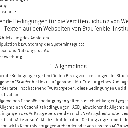
tung
enschutz
ende Bedingungen für die Veröffentlichung von W
Texten auf den Webseiten von Staufenbiel Instit
ährleistung des Anbieters
pulation bzw. Störung der Systemintegrität
eber- und Nutzungsrechte
nerwerbung
1. Allgemeines
ende Bedingungen gelten für den Bezug von Leistungen der Staufe
enden "Staufenbiel Institut" genannt. Mit Erteilung eines Auftrag
nde Partei, nachstehend "Auftraggeber", diese Bedingungen und die
nstitut an.
llgemeinen Geschäftsbedingungen gelten ausschließlich; entgeg
 Allgemeinen Geschäftsbedingungen (AGB) abweichende Allgemei
ingungen des Auftraggebers werden nicht Vertragsbestandteil, es
nstitut hätte ausdrücklich schriftlich ihrer Geltung zugestimmt. U
enn wir in Kenntnis entgegenstehender oder von unseren AGB ab