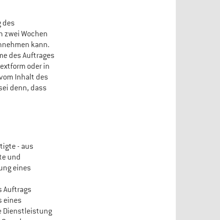
g des
on zwei Wochen
annehmen kann.
me des Auftrages
extform oder in
 vom Inhalt des
sei denn, dass
tigte - aus
te und
ung eines
s Auftrags
s eines
e Dienstleistung