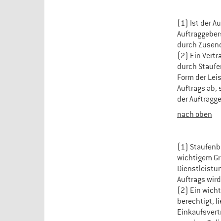
(1) Ist der A
Auftraggeber
durch Zusend
(2) Ein Vert
durch Staufen
Form der Lei
Auftrags ab,
der Auftragg
nach oben
(1) Staufenbi
wichtigem Gr
Dienstleistu
Auftrags wir
(2) Ein wicht
berechtigt, l
Einkaufsvert