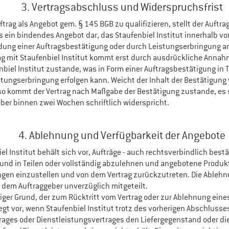
3. Vertragsabschluss und Widerspruchsfrist
uftrag als Angebot gem. § 145 BGB zu qualifizieren, stellt der Auftra
s ein bindendes Angebot dar, das Staufenbiel Institut innerhalb v
ung einer Auftragsbestätigung oder durch Leistungserbringung 
rag mit Staufenbiel Institut kommt erst durch ausdrückliche Annah
biel Institut zustande, was in Form einer Auftragsbestätigung in T
stungserbringung erfolgen kann. Weicht der Inhalt der Bestätigung
 so kommt der Vertrag nach Maßgabe der Bestätigung zustande, es 
eber binnen zwei Wochen schriftlich widerspricht.
4. Ablehnung und Verfügbarkeit der Angebote
el Institut behält sich vor, Aufträge - auch rechtsverbindlich bestä
und in Teilen oder vollständig abzulehnen und angebotene Produk
ngen einzustellen und von dem Vertrag zurückzutreten. Die Ablehn
d dem Auftraggeber unverzüglich mitgeteilt.
iger Grund, der zum Rücktritt vom Vertrag oder zur Ablehnung eine
iegt vor, wenn Staufenbiel Institut trotz des vorherigen Abschlusse
rages oder Dienstleistungsvertrages den Liefergegenstand oder di