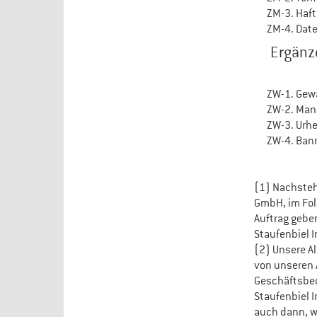
ZM-3. Haf
ZM-4. Dat
Ergänz
ZW-1. Gew
ZW-2. Mani
ZW-3. Urh
ZW-4. Ban
(1) Nachsteh
GmbH, im Folg
Auftrag gebe
Staufenbiel I
(2) Unsere A
von unseren
Geschäftsbed
Staufenbiel I
auch dann, w