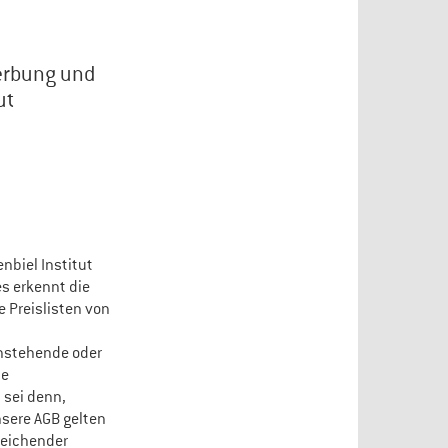
erbung und
ut
nbiel Institut
es erkennt die
 Preislisten von
enstehende oder
ne
 sei denn,
nsere AGB gelten
weichender