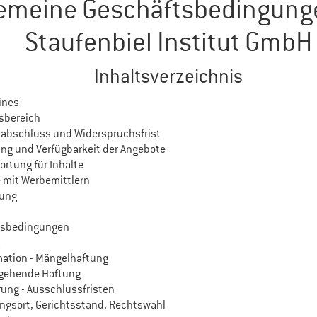
gemeine Geschäftsbedingung
Staufenbiel Institut GmbH
Inhaltsverzeichnis
ines
gsbereich
gsabschluss und Widerspruchsfrist
ung und Verfügbarkeit der Angebote
ortung für Inhalte
e mit Werbemittlern
rung
gsbedingungen
g
mation - Mängelhaftung
rgehende Haftung
rung - Ausschlussfristen
ungsort, Gerichtsstand, Rechtswahl