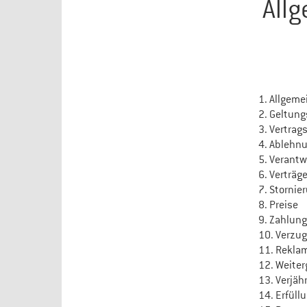
All
1. Allgeme
2. Geltun
3. Vertra
4. Ablehn
5. Verantw
6. Verträg
7. Stornie
8. Preise
9. Zahlun
10. Verzu
11. Rekla
12. Weite
13. Verjäh
14. Erfüll