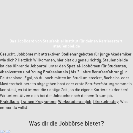
Das JobBoard von Staufenbiel Institut für deinen Karrierestart:
staufenbiel.de
Gesucht:
Jobbörse
mit attraktiven
Stellenangeboten
für junge Akademiker
wie dich? Herzlich Willkommen, hier bist du genau richtig. Staufenbiel.de
ist das führende
Jobportal
unter den
Spezial-Jobbörsen für Studenten,
Absolventen und Young Professionals (bis 3 Jahre Berufserfahrung)
in
Deutschland. Egal, ob du noch mitten im Studium steckst, Bachelor- oder
Masterarbeit bereits abgegeben hast oder erste Berufserfahrung sammeln
konntest, es ist immer die richtige Zeit, an die eigene Karriere zu denken!
Wir unterstützen dich bei der
Jobsuche
nach deinem Traumjob.
Praktikum
,
Trainee-Programme
,
Werkstudentenjob
,
Direkteinstieg
: Was
immer du willst!
Was dir die Jobbörse bietet?