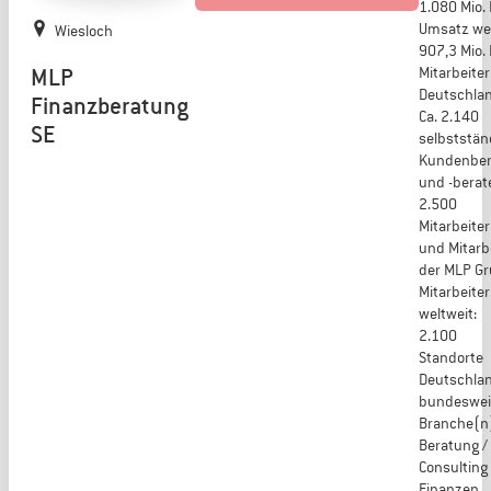
1.080 Mio.
Umsatz wel
Wiesloch
907,3 Mio.
MLP
Mitarbeiter
Deutschlan
Finanzberatung
Ca. 2.140
SE
selbststän
Kundenber
und -berate
2.500
Mitarbeite
und Mitarbe
der MLP G
Mitarbeiter
weltweit:
2.100
Standorte
Deutschlan
bundeswei
Branche(n
Beratung /
Consulting 
Finanzen