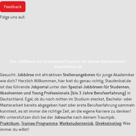
Feedback
Folge uns auf:
Das JobBoard von Staufenbiel Institut für deinen Karrierestart:
staufenbiel.de
Gesucht:
Jobbörse
mit attraktiven
Stellenangeboten
für junge Akademiker
wie dich? Herzlich Willkommen, hier bist du genau richtig. Staufenbiel.de
ist das führende
Jobportal
unter den
Spezial-Jobbörsen für Studenten,
Absolventen und Young Professionals (bis 3 Jahre Berufserfahrung)
in
Deutschland. Egal, ob du noch mitten im Studium steckst, Bachelor- oder
Masterarbeit bereits abgegeben hast oder erste Berufserfahrung sammeln
konntest, es ist immer die richtige Zeit, an die eigene Karriere zu denken!
Wir unterstützen dich bei der
Jobsuche
nach deinem Traumjob.
Praktikum
,
Trainee-Programme
,
Werkstudentenjob
,
Direkteinstieg
: Was
immer du willst!