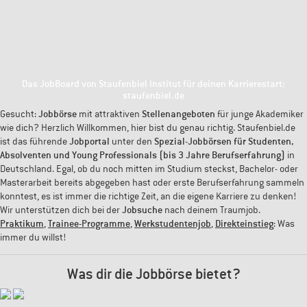
Das JobBoard von Staufenbiel Institut für deinen Karrierestart:
staufenbiel.de
Gesucht:
Jobbörse
mit attraktiven
Stellenangeboten
für junge Akademiker
wie dich? Herzlich Willkommen, hier bist du genau richtig. Staufenbiel.de
ist das führende
Jobportal
unter den
Spezial-Jobbörsen für Studenten,
Absolventen und Young Professionals (bis 3 Jahre Berufserfahrung)
in
Deutschland. Egal, ob du noch mitten im Studium steckst, Bachelor- oder
Masterarbeit bereits abgegeben hast oder erste Berufserfahrung sammeln
konntest, es ist immer die richtige Zeit, an die eigene Karriere zu denken!
Wir unterstützen dich bei der
Jobsuche
nach deinem Traumjob.
Praktikum
,
Trainee-Programme
,
Werkstudentenjob
,
Direkteinstieg
: Was
immer du willst!
Was dir die Jobbörse bietet?