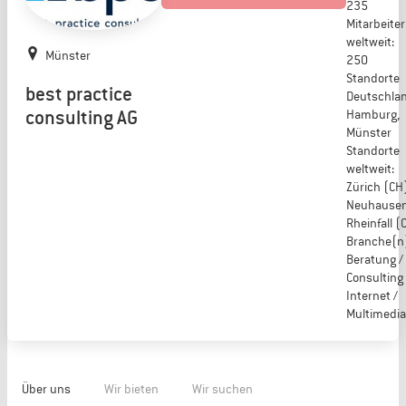
235
Mitarbeiter
weltweit:
Münster
250
Standorte
best practice
Deutschlan
consulting AG
Hamburg,
Münster
Standorte
weltweit:
Zürich (CH)
Neuhause
Rheinfall (
Branche(n
Beratung /
Consulting ,
Internet /
Multimedia
Über uns
Wir bieten
Wir suchen