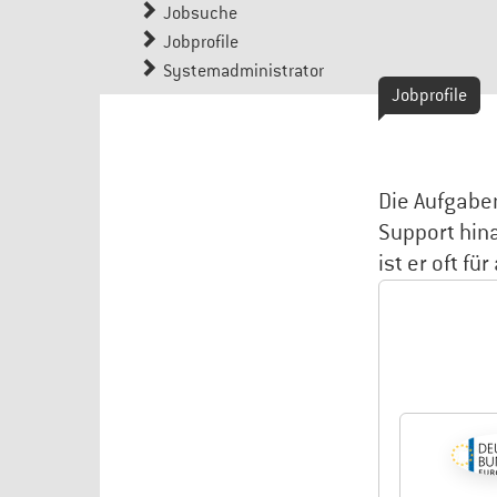
Jobsuche
Jobprofile
Systemadministrator
Jobprofile
Die Aufgabe
Support hin
ist er oft f