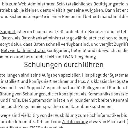
bis zum Web-Administrator. Sein tatsächliches Betätigungsfeld h
triebs ab: je kleiner, desto vielfältiger seine Aufgaben. Dann ist er o
und Sicherheitsexperte in einer Person und betreut manchmal die
 Support
ist er im Dauereinsatz für unbedarfte Benutzer und rettet 
Daten. Als
Datenbankadministrator
gewährleistet er einen reibun
sorgt dafür, dass Daten schnell verfügbar sind, und vergibt Zugriff
s
Netzwerkadministrator
konfiguriert, betreibt und überwacht er di
nenten und betreut die LAN- und WAN-Umgebung.
Schulungen durchführen
Abteilungen sind seine Aufgaben spezieller. Hier pflegt der Systema
 installiert und konfiguriert Rechner und PCs. Als klassischer Syst
d Second-Level-Support Ansprechpartner für Kollegen und Kunden. 
ührung von Schulungen, die er konzipiert. Als Kommunikationstalen
und Profis. Der Systemadmin ist ein Allrounder mit breiten Kenntn
aber auch Programmiersprachen und Datenbanksystemen.
wege sind vielfältig, von der Ausbildung zum Fachinformatiker bi
m der Informatik. Oft sind eine
Zertifizierung
etwa von Microsoft 