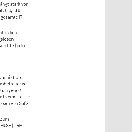
ängt stark von
ft CIO, CTO
 gesamte IT-
plötzlich
gslosen
srechte (oder
e
dministrator
embetreuer ist
Dazu gehört
t vermittelt er
issen von Soft-
s zum
(MCSE), IBM