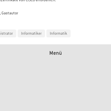
zertifikate von CISCO erforderlich.
, Gastautor
strator
Informatiker
Informatik
Menü