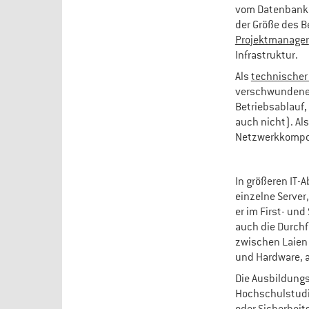
vom Datenbank- 
der Größe des Be
Projektmanager
Infrastruktur.
Als
technischer
verschwundene 
Betriebsablauf, 
auch nicht). Al
Netzwerkkompo
In größeren IT-
einzelne Server,
er im First- un
auch die Durchf
zwischen Laien 
und Hardware, 
Die Ausbildungs
Hochschulstudiu