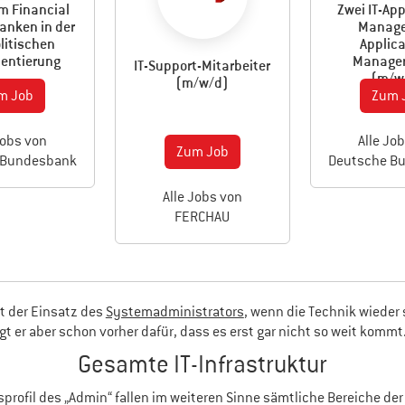
m Financial
Zwei IT-App
anken in der
Manager
litischen
Applica
entierung
Manager
IT-Support-Mitarbeiter
(m/w
(m/w/d)
m Job
Zum 
Jobs von
Alle Jo
Zum Job
 Bundesbank
Deutsche B
Alle Jobs von
FERCHAU
nt der Einsatz des
Systemadministrators
, wenn die Technik wieder s
gt er aber schon vorher dafür, dass es erst gar nicht so weit kommt
Gesamte IT-Infrastruktur
sprofil des „Admin“ fallen im weiteren Sinne sämtliche Bereiche de