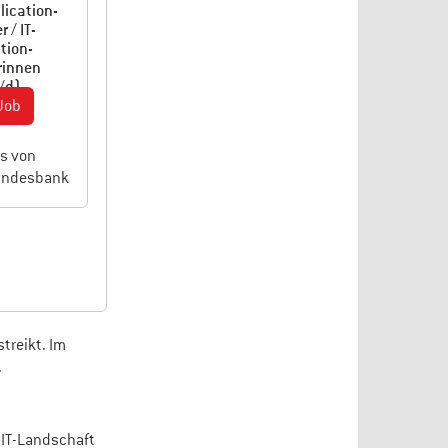
lication-
 / IT-
tion-
innen
/d)
Job
bs von
undesbank
treikt. Im
.
r IT-Landschaft