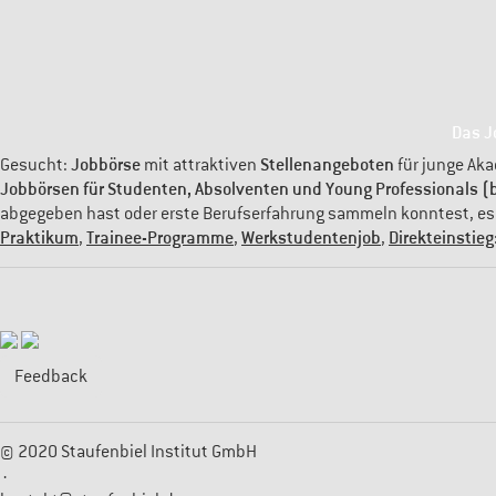
Das J
Jobbörse
Stellenangeboten
Gesucht:
mit attraktiven
für junge Aka
Jobbörsen für Studenten, Absolventen und Young Professionals (b
abgegeben hast oder erste Berufserfahrung sammeln konntest, es is
Praktikum
Trainee-Programme
Werkstudentenjob
Direkteinstieg
,
,
,
Feedback
© 2020 Staufenbiel Institut GmbH
·