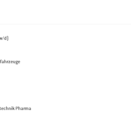
/w/d)
zfahrzeuge
stechnik Pharma