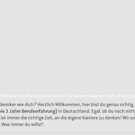
obBoard von Staufenbiel Institut für deinen Karrierestart: staufenb
demiker wie dich? Herzlich Willkommen, hier bist du genau richtig.
is 3 Jahre Berufserfahrung)
in Deutschland. Egal, ob du noch mitt
t immer die richtige Zeit, an die eigene Karriere zu denken! Wir u
: Was immer du willst!