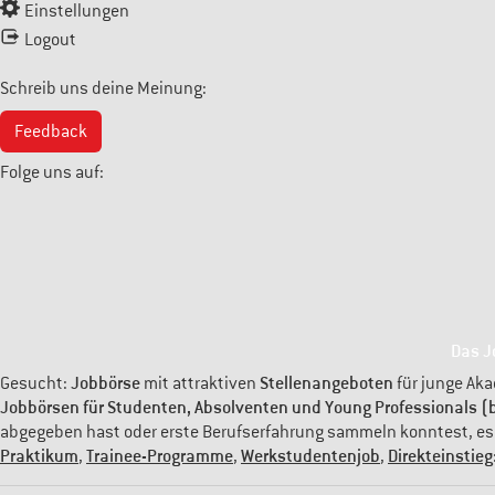
Einstellungen
Logout
Schreib uns deine Meinung:
Feedback
Folge uns auf:
Das J
Jobbörse
Stellenangeboten
Gesucht:
mit attraktiven
für junge Aka
Jobbörsen für Studenten, Absolventen und Young Professionals (b
abgegeben hast oder erste Berufserfahrung sammeln konntest, es is
Praktikum
Trainee-Programme
Werkstudentenjob
Direkteinstieg
,
,
,