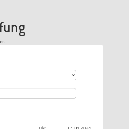
ffung
er.
Ulm
01.01.2024