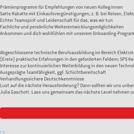
Prämienprogramm für Empfehlungen von neuen Kolleg:innen
Satte Rabatte mit Einkaufsvergünstigungen, z. B. bei Reisen, Elek
Echter Teamspirit und Leidenschaft für das, was wir tun
Fachliche und persönliche Weiterentwicklungsmöglichkeiten
Ankommen und dich wohlfühlen mit unserem Onboarding-Progra
Abgeschlossene technische Berufsausbildung im Bereich Elektrotec
(Erste) praktische Erfahrungen in den geforderten Feldern; SPS Ke
Interesse zur kontinuierlichen Weiterbildung in den neuen Techno
Ausgeprägte Teamfähigkeit, ggf. Schichtbereitschaft
Verhandlungssichere Deutschkenntnisse
Lust auf die nächste Herausforderung? Dann sollten wir uns unbed
Julia Gaschott. Lass uns gemeinsam das nächste Level nehmen un