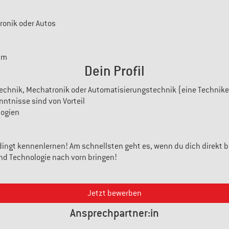
tronik oder Autos
mm
Dein Profil
hnik, Mechatronik oder Automatisierungstechnik (eine Techniker:i
nntnisse sind von Vorteil
logien
ingt kennenlernen! Am schnellsten geht es, wenn du dich direkt be
d Technologie nach vorn bringen!
Jetzt bewerben
Ansprechpartner:in