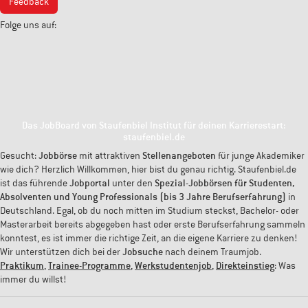
Feedback
Folge uns auf:
Das JobBoard von Staufenbiel Institut für deinen Karrierestart:
staufenbiel.de
Gesucht:
Jobbörse
mit attraktiven
Stellenangeboten
für junge Akademiker
wie dich? Herzlich Willkommen, hier bist du genau richtig. Staufenbiel.de
ist das führende
Jobportal
unter den
Spezial-Jobbörsen für Studenten,
Absolventen und Young Professionals (bis 3 Jahre Berufserfahrung)
in
Deutschland. Egal, ob du noch mitten im Studium steckst, Bachelor- oder
Masterarbeit bereits abgegeben hast oder erste Berufserfahrung sammeln
konntest, es ist immer die richtige Zeit, an die eigene Karriere zu denken!
Wir unterstützen dich bei der
Jobsuche
nach deinem Traumjob.
Praktikum
,
Trainee-Programme
,
Werkstudentenjob
,
Direkteinstieg
: Was
immer du willst!