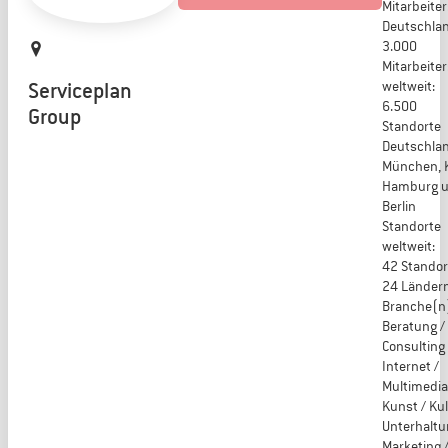
Mitarbeiter
Deutschlan
3.000
Mitarbeiter
Serviceplan
weltweit:
6.500
Group
Standorte
Deutschlan
München, K
Hamburg 
Berlin
Standorte
weltweit:
42 Standor
24 Länder
Branche(n
Beratung /
Consulting ,
Internet /
Multimedia
Kunst / Kul
Unterhaltu
Marketing 