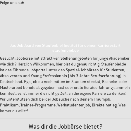
Folge uns auf:
Das JobBoard von Staufenbiel Institut für deinen Karrierestart:
staufenbiel.de
Gesucht:
Jobbörse
mit attraktiven
Stellenangeboten
für junge Akademiker
wie dich? Herzlich Willkommen, hier bist du genau richtig. Staufenbiel.de
ist das führende
Jobportal
unter den
Spezial-Jobbörsen für Studenten,
Absolventen und Young Professionals (bis 3 Jahre Berufserfahrung)
in
Deutschland. Egal, ob du noch mitten im Studium steckst, Bachelor- oder
Masterarbeit bereits abgegeben hast oder erste Berufserfahrung sammeln
konntest, es ist immer die richtige Zeit, an die eigene Karriere zu denken!
Wir unterstützen dich bei der
Jobsuche
nach deinem Traumjob.
Praktikum
,
Trainee-Programme
,
Werkstudentenjob
,
Direkteinstieg
: Was
immer du willst!
Was dir die Jobbörse bietet?