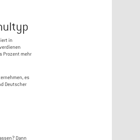
hultyp
ert in
 verdienen
hs Prozent mehr
nternehmen, es
and Deutscher
 passen? Dann