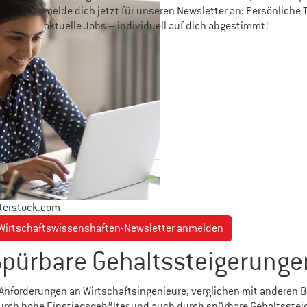
melde dich jetzt für unseren Newsletter an: Persönliche 
aktuelle Jobs – individuell auf dich abgestimmt!
terstock.com
 Wirtschaftswissenshaften-Newsletter anmelden
Spürbare Gehaltssteigerunge
 Anforderungen an Wirtschaftsingenieure, verglichen mit anderen 
urch hohe Einstiegsgehälter und auch durch spürbare Gehaltsste