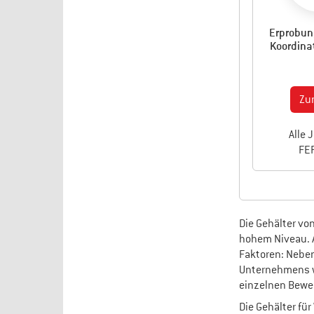
Erprobun
Koordina
Zu
Alle 
FE
Die Gehälter vo
hohem Niveau. A
Faktoren: Neben
Unternehmens w
einzelnen Bewer
Die Gehälter fü