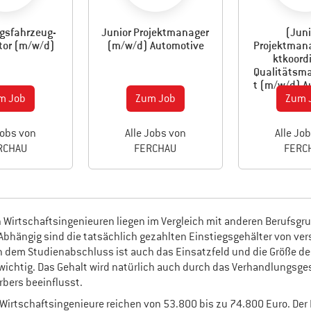
gsfahrzeug-
Junior Projektmanager
(Juni
tor (m/w/d)
(m/w/d) Automotive
Projektmana
ktkoord
Qualitätsm
t (m/w/d) A
m Job
Zum Job
Zum 
Jobs von
Alle Jobs von
Alle Jo
RCHAU
FERCHAU
FERC
n Wirtschaftsingenieuren liegen im Vergleich mit anderen Berufsgr
bhängig sind die tatsächlich gezahlten Einstiegsgehälter von ve
 dem Studienabschluss ist auch das Einsatzfeld und die Größe de
ichtig. Das Gehalt wird natürlich auch durch das Verhandlungsge
bers beeinflusst.
r Wirtschaftsingenieure reichen von 53.800 bis zu 74.800 Euro. Der 