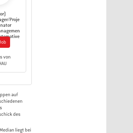
or)
ger/Proje
inator
anagemen
utomotive
Job
bs von
HAU
uppen auf
rschiedenen
s
schick des
Median liegt bei