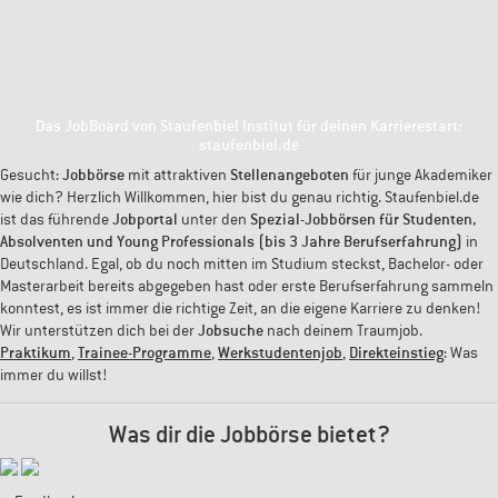
Das JobBoard von Staufenbiel Institut für deinen Karrierestart:
staufenbiel.de
Gesucht:
Jobbörse
mit attraktiven
Stellenangeboten
für junge Akademiker
wie dich? Herzlich Willkommen, hier bist du genau richtig. Staufenbiel.de
ist das führende
Jobportal
unter den
Spezial-Jobbörsen für Studenten,
Absolventen und Young Professionals (bis 3 Jahre Berufserfahrung)
in
Deutschland. Egal, ob du noch mitten im Studium steckst, Bachelor- oder
Masterarbeit bereits abgegeben hast oder erste Berufserfahrung sammeln
konntest, es ist immer die richtige Zeit, an die eigene Karriere zu denken!
Wir unterstützen dich bei der
Jobsuche
nach deinem Traumjob.
Praktikum
,
Trainee-Programme
,
Werkstudentenjob
,
Direkteinstieg
: Was
immer du willst!
Was dir die Jobbörse bietet?