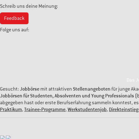
Schreib uns deine Meinung:
Feedback
Folge uns auf:
Das J
Jobbörse
Stellenangeboten
Gesucht:
mit attraktiven
für junge Aka
Jobbörsen für Studenten, Absolventen und Young Professionals (b
abgegeben hast oder erste Berufserfahrung sammeln konntest, es is
Praktikum
Trainee-Programme
Werkstudentenjob
Direkteinstieg
,
,
,