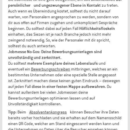
persönlicher und ungezwungener Ebene in Kontakt
zu treten.
Auch wenn es Überwindung kostet, solltest du nicht darauf
warten, von Personalern angesprochen zu werden, sondern von
dir aus offen auf Firmen zugehen und unkompliziert Gespräche
beginnen. Du solltest dabei auf jeden Fall
Höflichkeitsfloskeln
einhalten, das Siezen ist je nach Branche jedoch nicht mehr
zwingend notwendig. So, wie der Personaler mit dir spricht,
solltest du auch antworten.
Jobmesse No-Gos: Deine Bewerbungsunterlagen sind
unvollständig und zerknittert.
Du solltest
mehrere Exemplare deines Lebenslaufs
und
eventuell ein
Bewerbungsschreiben
mitbringen, welches an ein
bestimmtes Unternehmen oder eine spezielle Stelle angepasst
ist. Zerknittert machen diese keinen guten Eindruck – deswegen
auf jeden Fall
diese in einer festen Mappe aufbewahren
. Du
kannst außerdem bei vielen Jobmessen deine
Bewerbungsunterlagen optimieren lassen und auf
Unvollständigkeit kontrollieren.
Tipp
: Beim
Absolventenkongress
können Besucher ihre Daten
bereits vorher hochladen und sie erhalten auf dem Namensschild
einen QR-Code, welcher am Stand eingescannt werden kann und
die Unternehmen so Daten über die Besucher einsehen können.