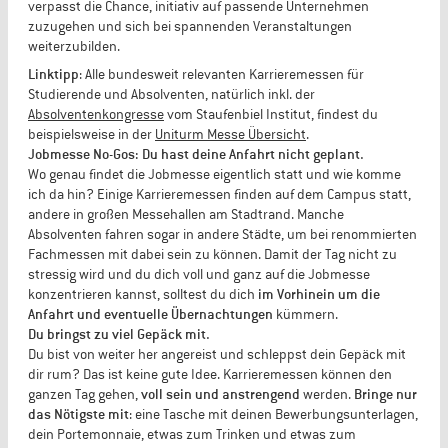
verpasst die Chance, initiativ auf passende Unternehmen
zuzugehen und sich bei spannenden Veranstaltungen
weiterzubilden.
Linktipp
: Alle bundesweit relevanten Karrieremessen für
Studierende und Absolventen, natürlich inkl. der
Absolventenkongresse
vom Staufenbiel Institut, findest du
beispielsweise in der
Uniturm Messe Übersicht
.
Jobmesse No-Gos: Du hast deine Anfahrt nicht geplant.
Wo genau findet die Jobmesse eigentlich statt und wie komme
ich da hin? Einige Karrieremessen finden auf dem Campus statt,
andere in großen Messehallen am Stadtrand. Manche
Absolventen fahren sogar in andere Städte, um bei renommierten
Fachmessen mit dabei sein zu können. Damit der Tag nicht zu
stressig wird und du dich voll und ganz auf die Jobmesse
konzentrieren kannst, solltest du dich
im Vorhinein um die
Anfahrt und eventuelle Übernachtungen
kümmern.
Du bringst zu viel Gepäck mit.
Du bist von weiter her angereist und schleppst dein Gepäck mit
dir rum? Das ist keine gute Idee. Karrieremessen können den
ganzen Tag gehen,
voll sein und anstrengend
werden.
Bringe nur
das Nötigste mit
: eine Tasche mit deinen Bewerbungsunterlagen,
dein Portemonnaie, etwas zum Trinken und etwas zum