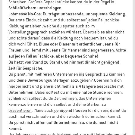
Schreiben. Größere Gepäckstücke kannst du in der Regel in
Schließfächern unterbringen
.
Jobmesse No-Gos: Du trägst unpassende, unbequeme Kleidung.
Der erste Eindruck zählt und du solltest auf jeden Fall
schicke
Kleidung
anziehen, welche du später auch so im
Vorstellungsgespräch
anziehen würdest. Übertreib es aber nicht
und achte darauf, dass die Kleidung noch bequem ist und du
dich wohl fühlst.
Bluse oder Blaser mit ordentlicher Jeans für
Frauen
und
Hemd mit Jeans
für Männer sind angemessen. Achte
auf jeden Fall auf
schicke, aber bequeme Schuhe
!
Du hetzt von Stand zu Stand und nimmst dir nicht genügend
Zeit für Gespräche.
Du planst, mit mehreren Unternehmen ins Gespräch zu kommen
und deine Bewerbungsunterlagen abzugeben? Übernimm dich
hierbei nicht und plane
nicht mehr als 4 längere Gespräche mit
Unternehmen
. Dabei solltest du mit eine
halbe Stunde
rechnen,
schließlich solltest du dir Zeit nehmen, das Unternehmen
kennenzulernen und dich selbst und deine Stärken zu
präsentieren
. Plane auch
genügend Pausen
für dich ein, damit du
auch mal verschnaufen und dich wieder frischmachen kannst.
Du gehst nicht offen auf Unternehmen zu, die du noch nicht
kennst.
Die Jobmesse ist eine gute Gelegenheit, um
mit Unternehmen auf